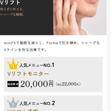
Vリフト
切らずに叶える、
シャープな輪郭。
miniFXで脂肪を減らし、Formaで引き締め、シャープな
Vラインを作る治療です。
1
人気メニュー
NO.
Vリフトモニター
20,000
22,000
（
）
施術費用
円
税込
2
人気メニュー
NO.