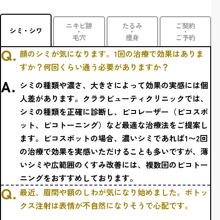
ニキビ跡
たるみ
ご契約
シミ・シワ
・
・
・
毛穴
痩身
ご予約
顔のシミが気になります。1回の治療で効果はありま
すか？何回くらい通う必要がありますか？
シミの種類や濃さ、大きさによって効果の実感には個
人差があります。クララビューティクリニックでは、
シミの種類を正確に診断し、ピコレーザー（ピコスポ
ット、ピコトーニング）など最適な治療法をご提案し
ます。ピコスポットの場合、濃いシミであれば1〜2回
の治療で効果を実感いただけることも多いですが、薄
いシミや広範囲のくすみ改善には、複数回のピコトー
ニングをおすすめしております。
最近、眉間や額のしわが気になり始めました。ボトッ
クス注射は表情が不自然になりそうで心配です。