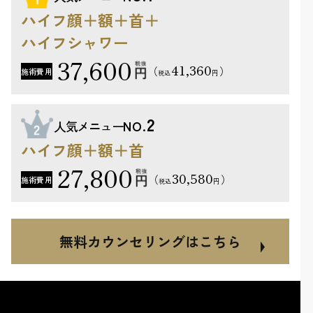
ハイフ顔＋額＋首＋
ハイフシャワー
37,600
41,360
（
）
施術費用
円
税込
2
人気メニュー
NO.
ハイフ顔＋額＋首
27,800
30,580
（
）
施術費用
円
税込
無料カウンセリングはこちら