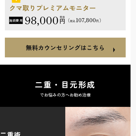
クマ取りプレミアムモニター
98,000
107,800
（
）
施術費用
円
税込
無料カウンセリングはこちら
二重・目元形成
でお悩みの方へお勧め治療
二重術