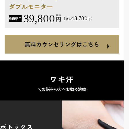
ダブルモニター
39,800
43,780
（
）
施術費用
円
税込
無料カウンセリングはこちら
ワキ汗
でお悩みの方へお勧め治療
ボトックス