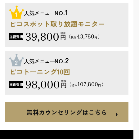
1
人気メニュー
NO.
ピコスポット取り放題モニター
39,800
43,780
（
）
施術費用
円
税込
2
人気メニュー
NO.
ピコトーニング10回
98,000
107,800
（
）
施術費用
円
税込
無料カウンセリングはこちら