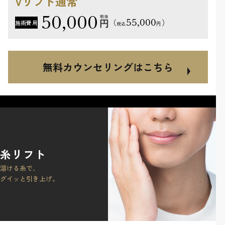
Vリフト通常
50,000
55,000
（
）
施術費用
円
税込
無料カウンセリングはこちら
糸リフト
溶ける糸で、
グイッと引き上げ。