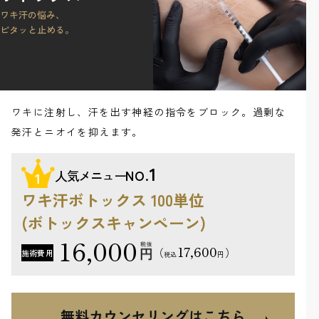
ワキ汗の悩み、
ピタッと止める。
ワキに注射し、汗を出す神経の指令をブロック。過剰な
発汗とニオイを抑えます。
1
人気メニュー
NO.
ワキ汗ボトックス 100単位
(ボトックスキャンペーン)
16,000
17,600
（
）
施術費用
円
税込
無料カウンセリングはこちら