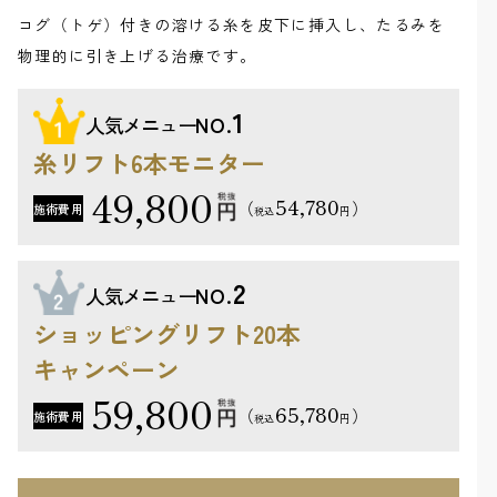
コグ（トゲ）付きの溶ける糸を皮下に挿入し、たるみを
物理的に引き上げる治療です。
1
人気メニュー
NO.
糸リフト6本モニター
49,800
54,780
（
）
施術費用
円
税込
2
人気メニュー
NO.
ショッピングリフト20本
キャンペーン
59,800
65,780
（
）
施術費用
円
税込