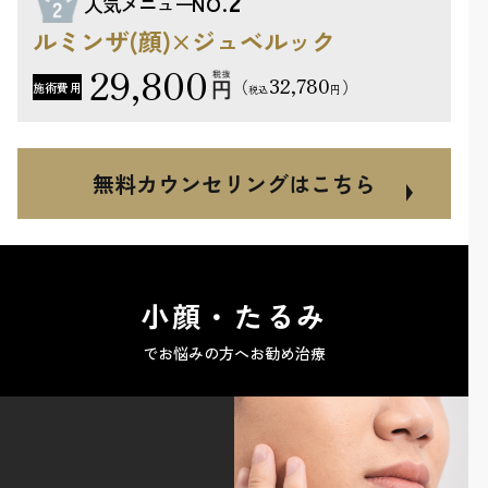
2
人気メニュー
NO.
ルミンザ(顔)×ジュベルック
29,800
32,780
（
）
施術費用
円
税込
無料カウンセリングはこちら
小顔・たるみ
でお悩みの方へお勧め治療