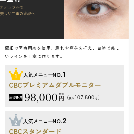
ナチュラルで
美しい⼆重の実現へ
極細の医療用糸を使用。腫れや痛みを抑え、自然で美し
いラインを丁寧に作ります。
1
人気メニュー
NO.
CBCプレミアムダブルモニター
98,000
107,800
（
）
施術費用
円
税込
2
人気メニュー
NO.
CBCスタンダード