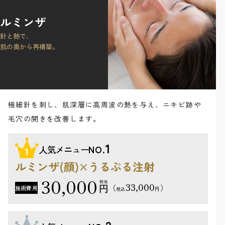
ルミンザ
針と熱で、
肌の奥から再構築。
極細針を刺し、肌深層に高周波の熱を与え、ニキビ跡や
毛穴の開きを改善します。
1
人気メニュー
NO.
ルミンザ(顔)×うるぷる注射
30,000
33,000
（
）
施術費用
円
税込