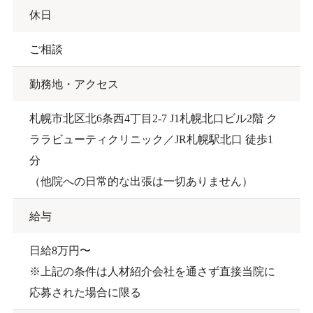
休日
ご相談
勤務地・アクセス
札幌市北区北6条⻄4丁⽬2-7 J1札幌北⼝ビル2階 ク
ララビューティクリニック／JR札幌駅北口 徒歩1
分
（他院への⽇常的な出張は⼀切ありません）
給与
日給8万円〜
※上記の条件は人材紹介会社を通さず直接当院に
応募された場合に限る