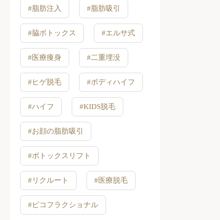
#脂肪注入
#脂肪吸引
#脇ボトックス
#エルサ式
#医療痩身
#二重埋没
#ヒゲ脱毛
#ボディハイフ
#ハイフ
#KIDS脱毛
#お顔の脂肪吸引
#ボトックスリフト
#リクルート
#医療脱毛
#ピコフラクショナル