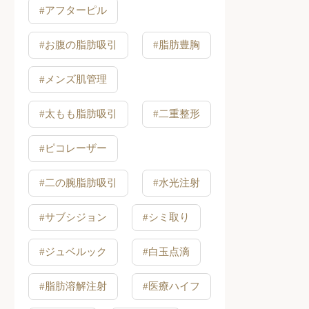
#アフターピル
#お腹の脂肪吸引
#脂肪豊胸
#メンズ肌管理
#太もも脂肪吸引
#二重整形
#ピコレーザー
#二の腕脂肪吸引
#水光注射
#サブシジョン
#シミ取り
#ジュベルック
#白玉点滴
#脂肪溶解注射
#医療ハイフ