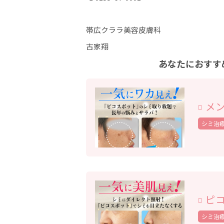
帯広クララ美容皮膚科
古家翔
あなたにおすす
メン
シミ治
ピコ
シミ治