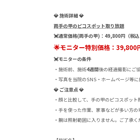
💎 施術詳細 💎
両手の甲のピコスポット取り放題
💓通常価格(両手の甲)：49,800円（税込 
🌟モニター特別価格：39,800円
💓モニターの条件
・施術前、施術
4週間
後の経過撮影にご
・写真を当院のSNS・ホームページ等に
💎 ご注意点 💎
・顔と比較して、手の甲のピコスポット
・手を使った作業、家事などが多い方の
・腕は照射範囲に入りません。ご了承く