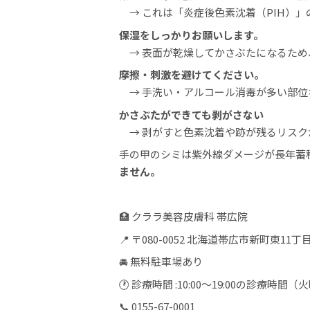
→ これは「炎症後色素沈着（PIH）
保湿をしっかりお願いします。
→ 表面が乾燥してかさぶたになるため
摩擦・刺激を避けてください。
→ 手洗い・アルコール消毒が多い部位
かさぶたができても剥がさない
→ 剥がすと色素沈着や跡が残るリスク
手の甲のシミは紫外線ダメージが長年蓄
ません。
🏥 クララ美容皮膚科 帯広院
📍 〒080-0052 北海道帯広市新町東11丁目
🚘 無料駐車場あり
🕐 診療時間 :10:00〜19:00の診療
📞 0155-67-0001