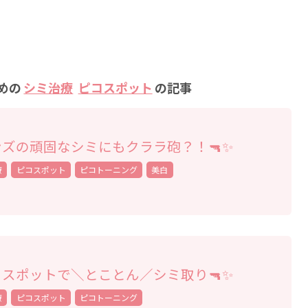
めの
シミ治療
ピコスポット
の記事
ズの頑固なシミにもクララ砲？！🔫✨
療
ピコスポット
ピコトーニング
美白
スポットで＼とことん／シミ取り🔫✨
療
ピコスポット
ピコトーニング