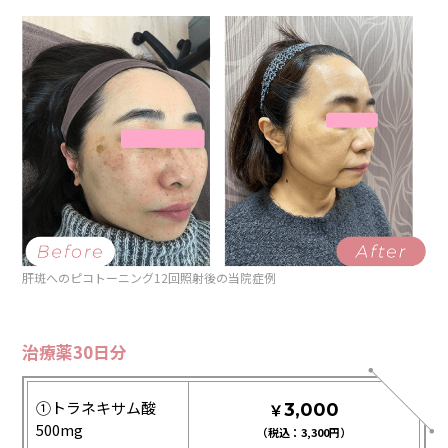
肝斑へのピコトーニング12回照射後の
当院症例
治療薬30日分
①トラネキサム酸
￥
3,000
500mg
3,300