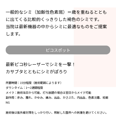
一般的なシミ（加齢性色素斑）＝歳を重ねるととも
に出てくる比較的くっきりした褐色のシミです。
当院は最新機器の中からシミに最適なものをご提案
します。
ピコスポット
最新ピコ秒レーザーでシミを一撃！
カサブタとともにシミがぽろり
所要時間：15分程度（施術範囲によります）
ダウンタイム：1～2週間程度
メイク：施術当日から可能、打ち放題の場合は翌日からメイク可能
副作用：赤み、腫れ、かゆみ、痛み、出血、かさぶた、内出血、色素沈着、妊娠
NG
施術後は紫外線対策をしっかり行い、照射した箇所への刺激を避けてください。