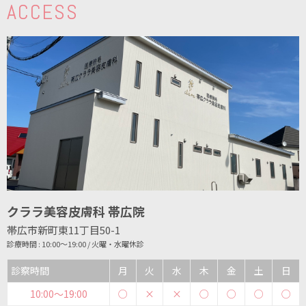
ACCESS
クララ美容皮膚科 帯広院
帯広市新町東11丁目50-1
診療時間 : 10:00～19:00 / 火曜・水曜休診
診察時間
月
火
水
木
金
土
日
10:00〜19:00
○
×
×
○
○
○
○