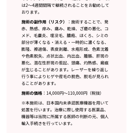
は2〜4週間間隔で継続されることをお勧めして
おります。
施術の副作用（リスク）
：施術することで、発
赤、熱感、痒み、痛み、乾燥、ざ瘡の悪化、コ
メド、毛嚢炎、埋没毛、膿疱、ほくろ、シミの
部分が薄くなる・消える・一時的に濃くなる、
膨隆、擦過傷、表皮剥離、水疱形成、色素沈着
や色素脱失、点状出血、内出血、腫脹、肝斑の
悪化、潜在性肝斑の惹起、頭痛、灼熱感、瘢痕
が生じることがあります。レーザーを繰り返し
行う事によりヒゲや産毛の脱色、脱毛が見られ
ることがあります。
施術の価格
：14,000円〜110,000円（税抜）
※本施術は、日本国内未承認医療機器を用いて
処置を行います。治療に際し使用する医薬品、
機器等は当院に所属する医師の判断の元、個人
輸入手続きを行っています。