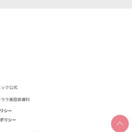
ニック公式
クララ美容⽪膚科
リシー
ポリシー