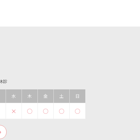
曜休診
水
木
金
土
日
×
×
○
○
○
○