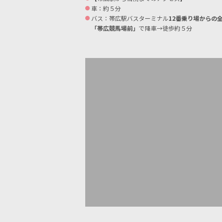
車：約５分
バス：帯広駅バスターミナル
12番乗り場からの
「帯広競馬場前」
で降車→徒歩約５分