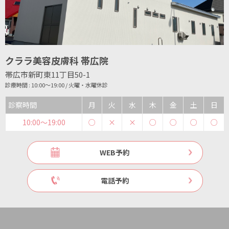
クララ美容皮膚科 帯広院
帯広市新町東11丁目50-1
診療時間 : 10:00～19:00 / 火曜・水曜休診
診察時間
月
火
水
木
金
土
日
10:00〜19:00
○
×
×
○
○
○
○
WEB予約
電話予約