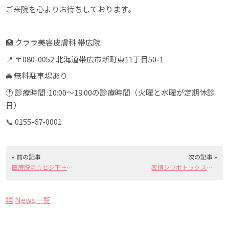
ご来院を心よりお待ちしております。
🏥 クララ美容皮膚科 帯広院
📍 〒080-0052 北海道帯広市新町東11丁目50-1
🚘 無料駐車場あり
🕐 診療時間 :10:00〜19:00の診療時間（火曜と水曜が定期休診
日）
📞 0155-67-0001
« 前の記事
次の記事 »
医療脱毛☆ヒジ下＋ヒザ下＋ワキ＋顔orVIOセット｜1月～3月キャンペーン
表情シワボトックスがお得に受けられます💉新春キャンペーン
News一覧