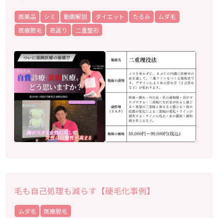
医薬品
シミ
動画解説
ダイエット
たるみ
ムダ毛
医療脱毛
若返り
二重整形
毛も自己処理も減らす【硬毛化事例】
ムダ毛
医療脱毛