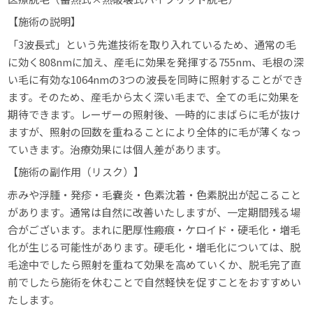
【施術の説明】
「3波長式」という先進技術を取り入れているため、通常の毛
に効く808nmに加え、産毛に効果を発揮する755nm、毛根の深
い毛に有効な1064nmの3つの波長を同時に照射することができ
ます。そのため、産毛から太く深い毛まで、全ての毛に効果を
期待できます。レーザーの照射後、一時的にまばらに毛が抜け
ますが、照射の回数を重ねることにより全体的に毛が薄くなっ
ていきます。治療効果には個人差があります。
【施術の副作用（リスク）】
赤みや浮腫・発疹・毛嚢炎・色素沈着・色素脱出が起こること
があります。通常は自然に改善いたしますが、一定期間残る場
合がございます。まれに肥厚性瘢痕・ケロイド・硬毛化・増毛
化が生じる可能性があります。硬毛化・増毛化については、脱
毛途中でしたら照射を重ねて効果を高めていくか、脱毛完了直
前でしたら施術を休むことで自然軽快を促すことをおすすめい
たします。