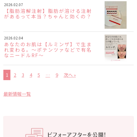
2026.02.07
【脂肪溶解注射】脂肪が溶ける注射
があるって本当？ちゃんと効くの？
2026.02.04
あなたのお肌は【ルミンザ】で生ま
れ変わる。～ポテンツァなどで有名
なニードルRF～
1
2
3
4
5
…
9
次へ »
最新情報一覧