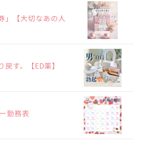
券」【大切なあの人
り戻す。【ED薬】
ター勤務表