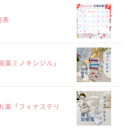
務表
服薬ミノキシジル」
お薬「フィナステリ