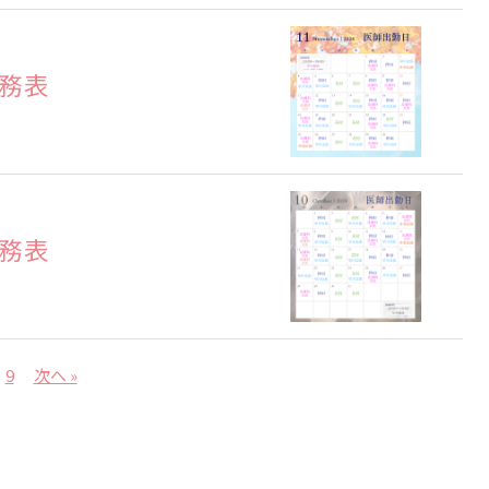
勤務表
勤務表
9
次へ »