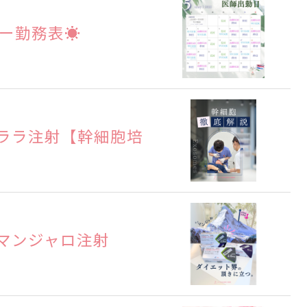
ター勤務表☀
ララ注射【幹細胞培
】
マンジャロ注射