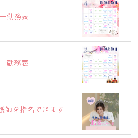
ター勤務表
ター勤務表
護師を指名できます