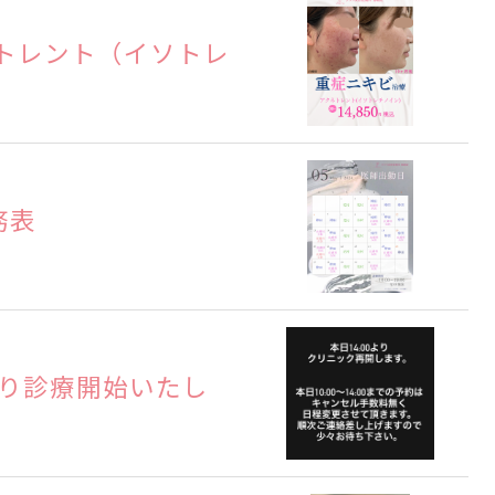
トレント（イソトレ
務表
より診療開始いたし