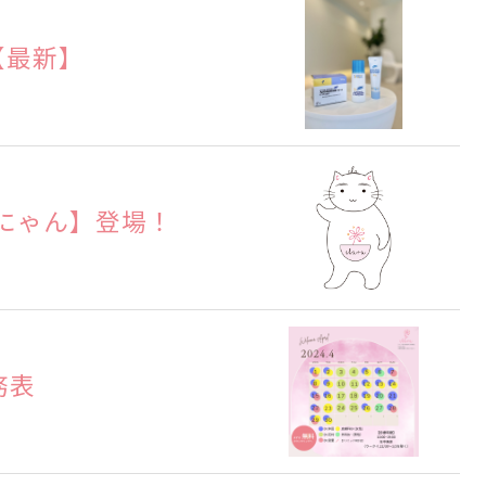
【最新】
にゃん】登場！
務表