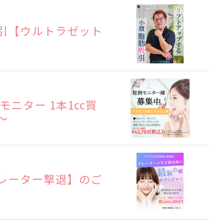
引【ウルトラゼット
ニター 1本1cc買
〜
レーター撃退】のご