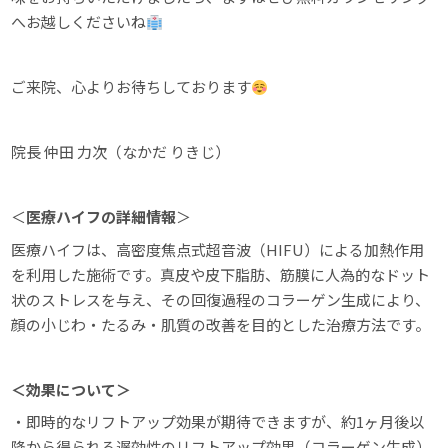
へお越しくださいね
ご来院、心よりお待ちしております
院長 仲田 力次（なかだ りきじ）
＜
医療ハイフの詳細情報
＞
医療ハイフは、高密度焦点式超音波（HIFU）による加熱作用
を利用した施術です。真皮や皮下脂肪、筋膜に人為的なドット
状のストレスを与え、その回復過程のコラーゲン生成により、
顔の小じわ・たるみ・肌質の改善を目的とした治療方法です。
＜効果について＞
・即時的なリフトアップ効果が期待できますが、約1ヶ月後以
降から得られる遅効性のリフトアップ効果（コラーゲン生成）