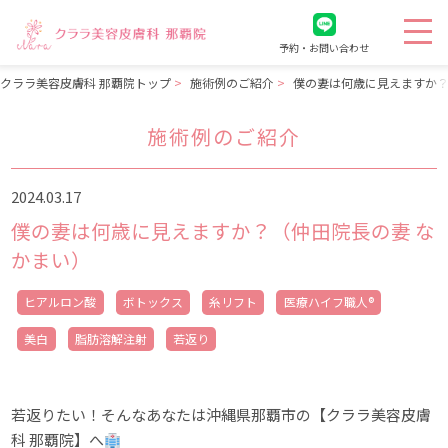
予約・お問い合わせ
クララ美容皮膚科 那覇院トップ
施術例のご紹介
僕の妻は何歳に見えますか？
施術例のご紹介
2024.03.17
僕の妻は何歳に見えますか？（仲田院長の妻 な
かまい）
ヒアルロン酸
ボトックス
糸リフト
医療ハイフ職人®
美白
脂肪溶解注射
若返り
若返りたい！そんなあなたは沖縄県那覇市の【クララ美容皮膚
科 那覇院】へ