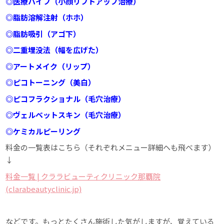
◎医療ハイフ（小顔リフトアップ治療）
◎脂肪溶解注射（ホホ）
◎脂肪吸引（アゴ下）
◎二重埋没法（幅を広げた）
◎アートメイク（リップ）
◎ピコトーニング（美白）
◎ピコフラクショナル（毛穴治療）
◎ヴェルベットスキン（毛穴治療）
◎ケミカルピーリング
料金の一覧表はこちら（それぞれメニュー詳細ヘも飛べます）
↓
料金一覧 | クララビューティクリニック那覇院
(clarabeautyclinic.jp)
などです。もっとたくさん施術した気がしますが、覚えている