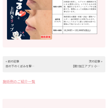
« 前の記事
次の記事 »
目の下のくぼみを撃退！ヒアルロン酸注入
【脱‼︎加工アプリ 小顔美人へ】ハイフ＋エラボトックス(20代)
施術例のご紹介一覧