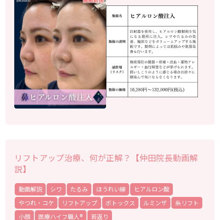
リフトアップ治療、何が正解？【仲田院長動画解
説】
動画解説
シワ
たるみ
ほうれい線
ヒアルロン酸
やつれ・コケ
リフトアップ
ボトックス
ルミンザ
糸リフト
小顔
医療ハイフ職人®
若返り