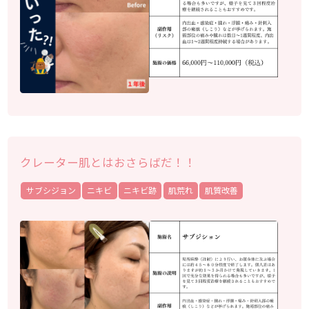
クレーター肌とはおさらばだ！！
サブシジョン
ニキビ
ニキビ跡
肌荒れ
肌質改善