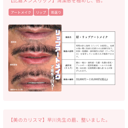
【比嘉メンズリップ】清潔感を極めし、唇。
アートメイク
リップ
若返り
【美のカリスマ】早川先生の眉、整いました。