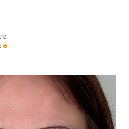
がら、
た