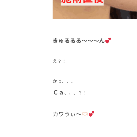
きゅるるる～～～ん
え？！
かっ、、、
Ｃａ
、、、？！
カワうぃ～