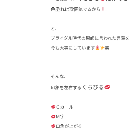
色塗れば
雰囲気でるから
」
と、
ブライダル時代の恩師に言われた言葉を
今も大事にしています
笑
そんな、
くちびる
印象を左右する
Ｃカール
Ｍ字
口角が上がる