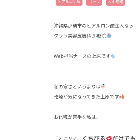
ヒアルロン酸
リップ
人中短縮
沖縄県那覇市のヒアルロン酸注入なら
クララ美容皮膚科 那覇院
Web担当ナースの上原です
冬の寒さというよりは
乾燥が気になってきた上原です
お化粧が苦手な私は、
くちびる
だけでも
「とにかく、