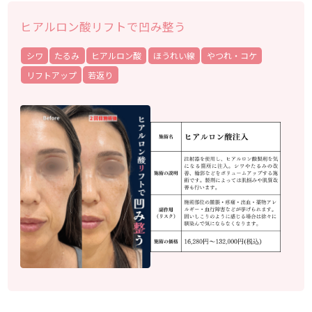
ヒアルロン酸リフトで凹み整う
シワ
たるみ
ヒアルロン酸
ほうれい線
やつれ・コケ
リフトアップ
若返り