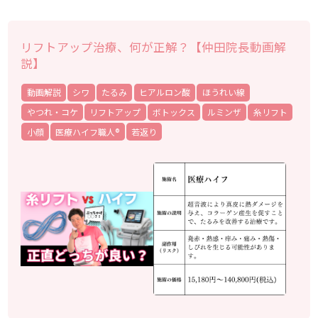
リフトアップ治療、何が正解？【仲田院長動画解
説】
動画解説
シワ
たるみ
ヒアルロン酸
ほうれい線
やつれ・コケ
リフトアップ
ボトックス
ルミンザ
糸リフト
小顔
医療ハイフ職人®
若返り