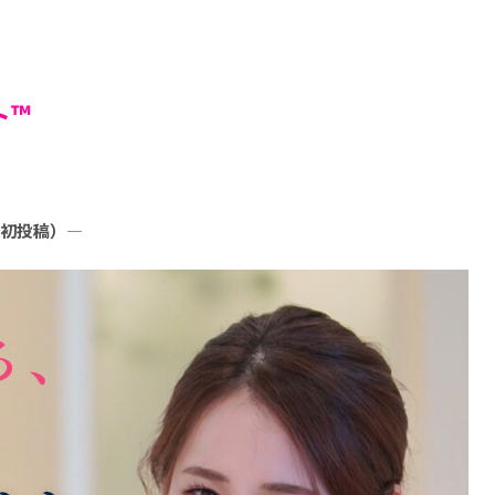
ト™
4日初投稿）—