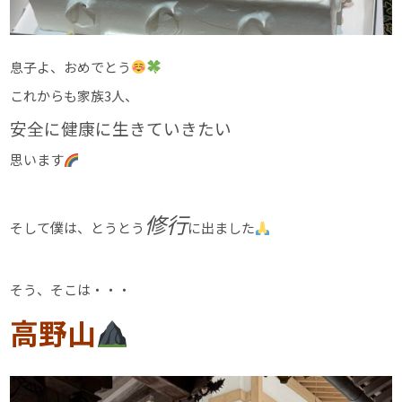
息子よ、おめでとう
これからも家族3人、
安全に健康に生きていきたい
思います
修行
そして僕は、とうとう
に出ました
そう、そこは・・・
高野山