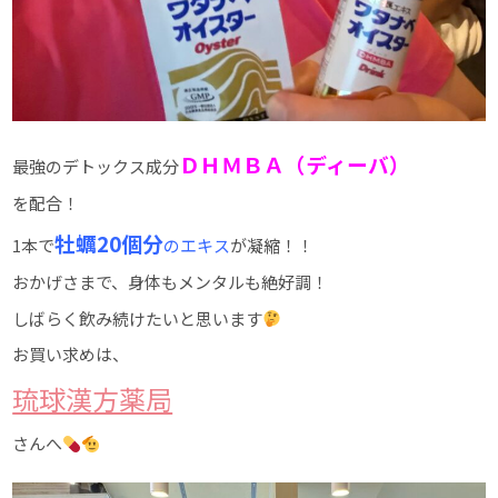
ＤＨＭＢＡ（ディーバ）
最強のデトックス成分
を配合！
牡蠣20個分
1本で
のエキス
が凝縮！！
おかげさまで、身体もメンタルも絶好調！
しばらく飲み続けたいと思います
お買い求めは、
琉球漢方薬局
さんへ