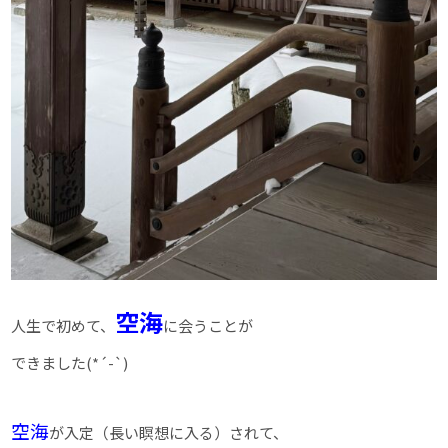
空海
人生で初めて、
に会うことが
できました(*´-`)
空海
が入定（長い瞑想に入る）されて、