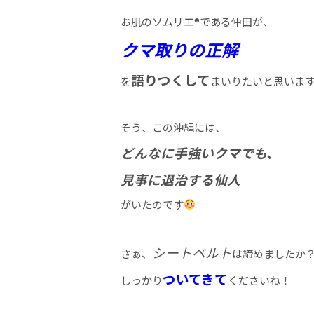
お肌のソムリエ®である仲田が、
クマ取りの正解
語りつくして
を
まいりたいと思いま
そう、この沖縄には、
どんなに手強いクマでも、
見事に退治する仙人
がいたのです
シートベルト
さぁ、
は締めましたか
ついてきて
しっかり
くださいね！