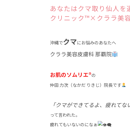
あなたはクマ取り仙人を
クリニック™×クララ美
クマ
沖縄で
にお悩みのあなたへ
クララ美容皮膚科 那覇院
お肌のソムリエ®
の
仲田 力次（なかだ りきじ）院長です
「クマができてるよ、疲れてな
って言われた。
疲れてもいないのになぁ