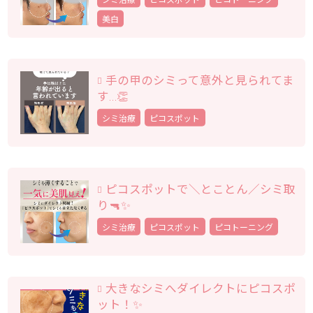
美白
手の甲のシミって意外と見られてま
す…👏
シミ治療
ピコスポット
ピコスポットで＼とことん／シミ取
り🔫✨
シミ治療
ピコスポット
ピコトーニング
大きなシミへダイレクトにピコスポ
ット！✨