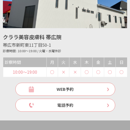
クララ美容皮膚科 帯広院
帯広市新町東11丁目50-1
診療時間 : 10:00～19:00 / 火曜・水曜休診
診察時間
月
火
水
木
金
土
日
10:00〜19:00
○
×
×
○
○
○
○
WEB予約
電話予約