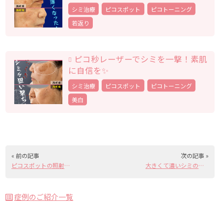
シミ治療
ピコスポット
ピコトーニング
若返り
ピコ秒レーザーでシミを一撃！素肌
に自信を✨
シミ治療
ピコスポット
ピコトーニング
美白
« 前の記事
次の記事 »
ピコスポットの照射でそばかす卒業👋
大きくて濃いシミのピコスポットの照射！
症例のご紹介一覧