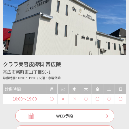
クララ美容皮膚科 帯広院
帯広市新町東11丁目50-1
診療時間 : 10:00～19:00 / 火曜・水曜休診
診察時間
月
火
水
木
金
土
日
10:00〜19:00
○
×
×
○
○
○
○
WEB予約