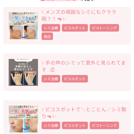
メンズの頑固なシミにもクララ
砲？！🔫✨
シミ治療
ピコスポット
ピコトーニング
美白
手の甲のシミって意外と見られてま
す…👏
シミ治療
ピコスポット
ピコスポットで＼とことん／シミ取
り🔫✨
シミ治療
ピコスポット
ピコトーニング