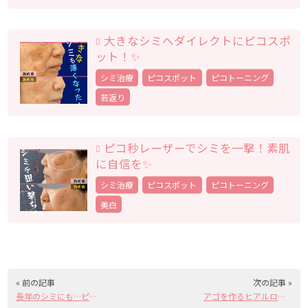
大きなシミへダイレクトにピコスポ
ット！✨
シミ治療
ピコスポット
ピコトーニング
若返り
ピコ秒レーザーでシミを一撃！素肌
に自信を✨
シミ治療
ピコスポット
ピコトーニング
美白
« 前の記事
次の記事 »
長年のシミにも…ピコスポット取り放題！
アゴを作るヒアルロン酸注射💉