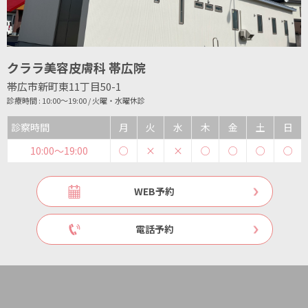
クララ美容皮膚科 帯広院
帯広市新町東11丁目50-1
診療時間 : 10:00～19:00 / 火曜・水曜休診
診察時間
月
火
水
木
金
土
日
10:00〜19:00
○
×
×
○
○
○
○
WEB予約
電話予約