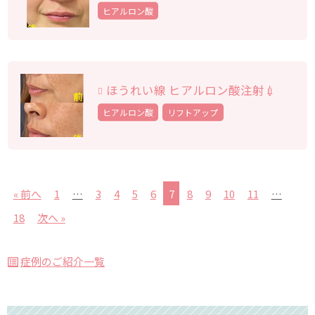
ヒアルロン酸
ほうれい線 ヒアルロン酸注射💉
ヒアルロン酸
リフトアップ
« 前へ
1
…
3
4
5
6
7
8
9
10
11
…
18
次へ »
症例のご紹介一覧