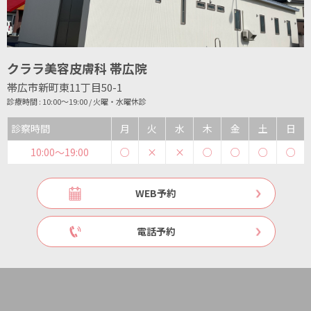
クララ美容皮膚科 帯広院
帯広市新町東11丁目50-1
診療時間 : 10:00～19:00 / 火曜・水曜休診
診察時間
月
火
水
木
金
土
日
10:00〜19:00
○
×
×
○
○
○
○
WEB予約
電話予約