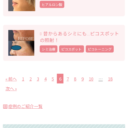
ヒアルロン酸
昔からあるシミにも…ピコスポット
の照射！
シミ治療
ピコスポット
ピコトーニング
« 前へ
1
2
3
4
5
6
7
8
9
10
…
18
次へ »
症例のご紹介一覧