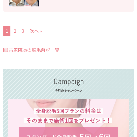
1
2
3
次へ »
古家院長の脱毛解説一覧
Campaign
今月のキャンペーン