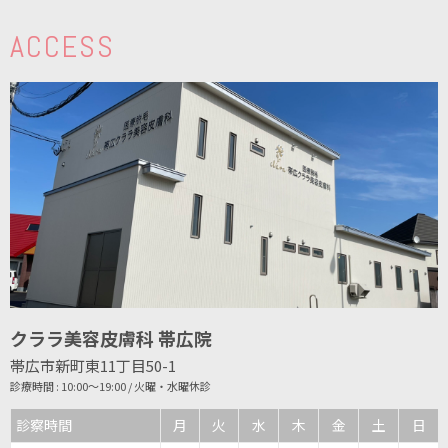
ACCESS
クララ美容皮膚科 帯広院
帯広市新町東11丁目50-1
診療時間 : 10:00～19:00 / 火曜・水曜休診
診察時間
月
火
水
木
金
土
日