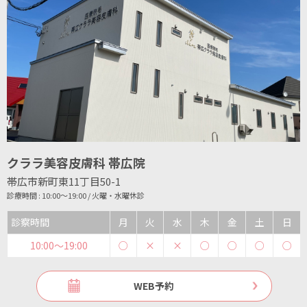
クララ美容皮膚科 帯広院
帯広市新町東11丁目50-1
診療時間 : 10:00～19:00 / 火曜・水曜休診
診察時間
月
火
水
木
金
土
日
10:00〜19:00
○
×
×
○
○
○
○
WEB予約