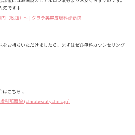
応部位には韓国製のヒアルロン酸もよりお安くおすすめです。
人気です↓
0円（税抜）〜 | クララ美容皮膚科那覇院
味をお持ちいただけましたら、まずはぜひ無料カウンセリング
介はこちら↓
院 (clarabeautyclinic.jp)