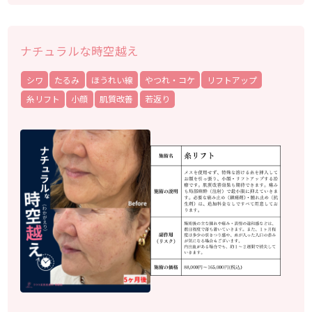
ナチュラルな時空越え
シワ
たるみ
ほうれい線
やつれ・コケ
リフトアップ
糸リフト
小顔
肌質改善
若返り