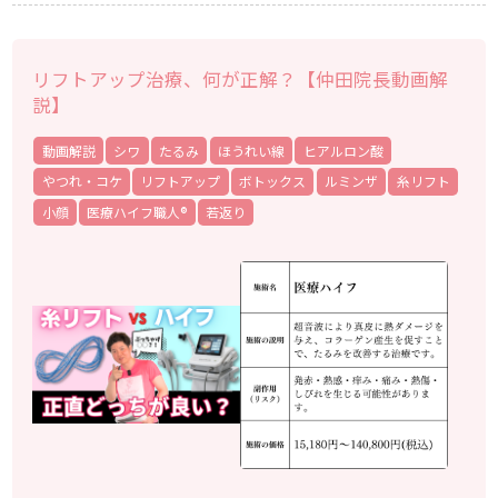
リフトアップ治療、何が正解？【仲田院長動画解
説】
動画解説
シワ
たるみ
ほうれい線
ヒアルロン酸
やつれ・コケ
リフトアップ
ボトックス
ルミンザ
糸リフト
小顔
医療ハイフ職人®
若返り