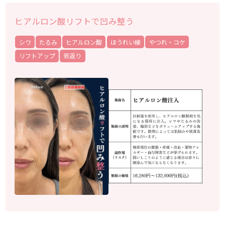
ヒアルロン酸リフトで凹み整う
シワ
たるみ
ヒアルロン酸
ほうれい線
やつれ・コケ
リフトアップ
若返り