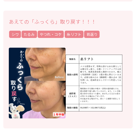
あえての「ふっくら」取り戻す！！！
シワ
たるみ
やつれ・コケ
糸リフト
若返り