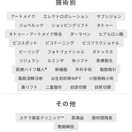
施術別
アートメイク
エレクトロポレーション
サブシジョン
ジュベルック
ショッピングリフト
タトゥー
タトゥー・アートメイク除去
ダーマペン
ヒアルロン酸
ピコスポット
ピコトーニング
ピコフラクショナル
ピーリング
フォトフェイシャル
ボトックス
リジュラン
ルミンザ
糸リフト
医療脱毛
医療ハイフ職人®
幹細胞
外科手術
脂肪吸引
脂肪溶解注射
出生前診断NIPT
小陰唇縮小術
鼻リフト
二重整形
目頭切開
目尻切開
その他
ステラ美容クリニック™︎
医薬品
施術間隔表
動画解説