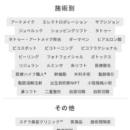
施術別
アートメイク
エレクトロポレーション
サブシジョン
ジュベルック
ショッピングリフト
タトゥー
タトゥー・アートメイク除去
ダーマペン
ヒアルロン酸
ピコスポット
ピコトーニング
ピコフラクショナル
ピーリング
フォトフェイシャル
ボトックス
リジュラン
ルミンザ
糸リフト
医療脱毛
医療ハイフ職人®
幹細胞
外科手術
脂肪吸引
脂肪溶解注射
出生前診断NIPT
小陰唇縮小術
鼻リフト
二重整形
目頭切開
目尻切開
その他
ステラ美容クリニック™︎
医薬品
施術間隔表