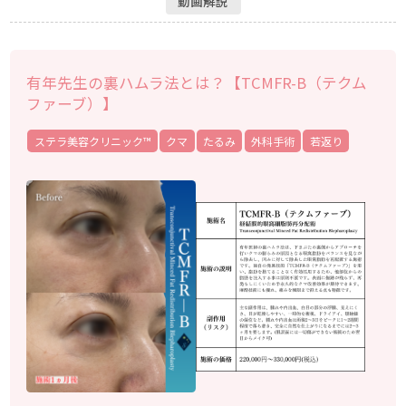
動画解説
有年先生の裏ハムラ法とは？【TCMFR-B（テクム
ファーブ）】
ステラ美容クリニック™︎
クマ
たるみ
外科手術
若返り