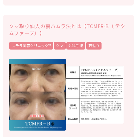
クマ取り仙人の裏ハムラ法とは【TCMFR-B（ テク
ムファーブ）】
ステラ美容クリニック™︎
クマ
外科手術
若返り