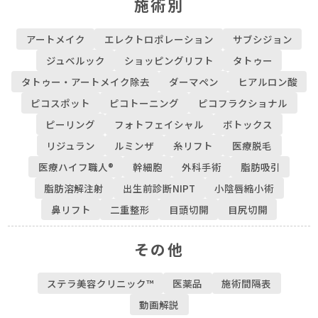
施術別
アートメイク
エレクトロポレーション
サブシジョン
ジュベルック
ショッピングリフト
タトゥー
タトゥー・アートメイク除去
ダーマペン
ヒアルロン酸
ピコスポット
ピコトーニング
ピコフラクショナル
ピーリング
フォトフェイシャル
ボトックス
リジュラン
ルミンザ
糸リフト
医療脱毛
医療ハイフ職人®
幹細胞
外科手術
脂肪吸引
脂肪溶解注射
出生前診断NIPT
小陰唇縮小術
鼻リフト
二重整形
目頭切開
目尻切開
その他
ステラ美容クリニック™︎
医薬品
施術間隔表
動画解説