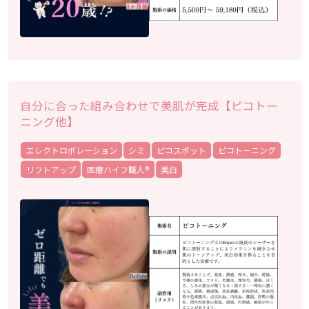
自分に合った組み合わせで美肌が完成【ピコトー
ニング他】
エレクトロポレーション
シミ
ピコスポット
ピコトーニング
リフトアップ
医療ハイフ職人®
美白