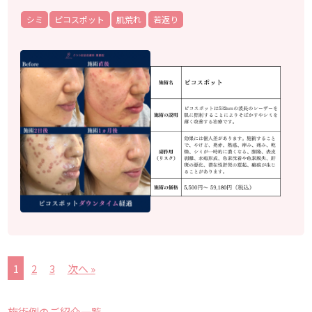
シミ
ピコスポット
肌荒れ
若返り
1
2
3
次へ »
施術例のご紹介一覧