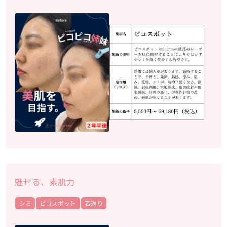
魅せる、素肌力
シミ
ピコスポット
若返り