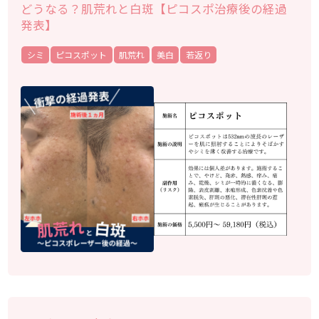
どうなる？肌荒れと白斑【ピコスポ治療後の経過
発表】
シミ
ピコスポット
肌荒れ
美白
若返り