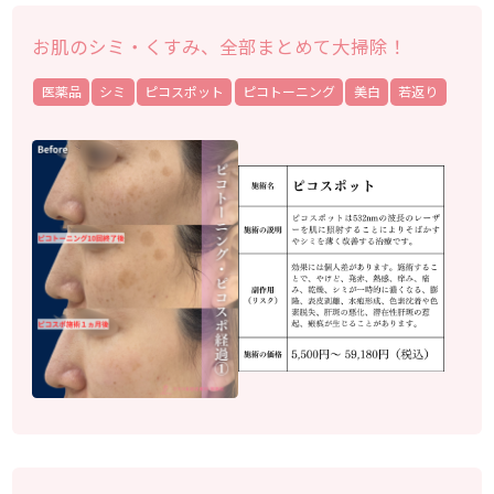
お肌のシミ・くすみ、全部まとめて大掃除！
医薬品
シミ
ピコスポット
ピコトーニング
美白
若返り