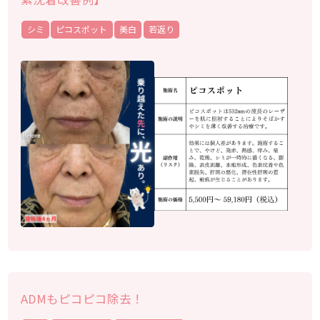
シミ
ピコスポット
美白
若返り
ADMもピコピコ除去！