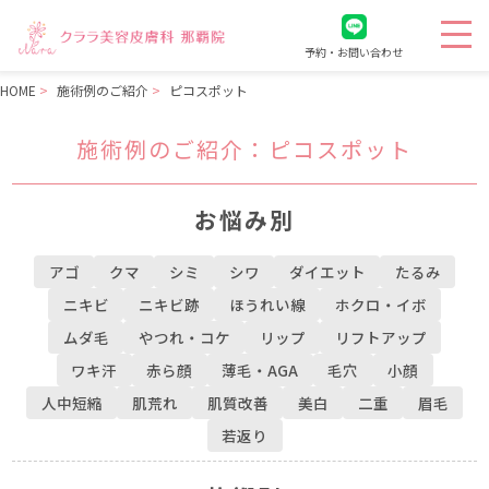
予約・お問い合わせ
HOME
施術例のご紹介
ピコスポット
施術例のご紹介
：ピコスポット
お悩み別
アゴ
クマ
シミ
シワ
ダイエット
たるみ
ニキビ
ニキビ跡
ほうれい線
ホクロ・イボ
ムダ毛
やつれ・コケ
リップ
リフトアップ
ワキ汗
赤ら顔
薄毛・AGA
毛穴
小顔
人中短縮
肌荒れ
肌質改善
美白
二重
眉毛
若返り