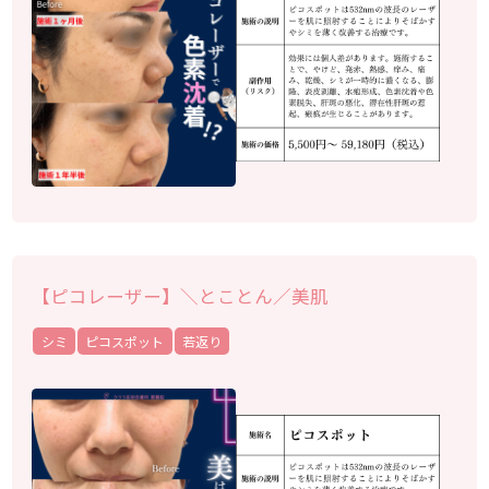
【ピコレーザー】＼とことん／美肌
シミ
ピコスポット
若返り