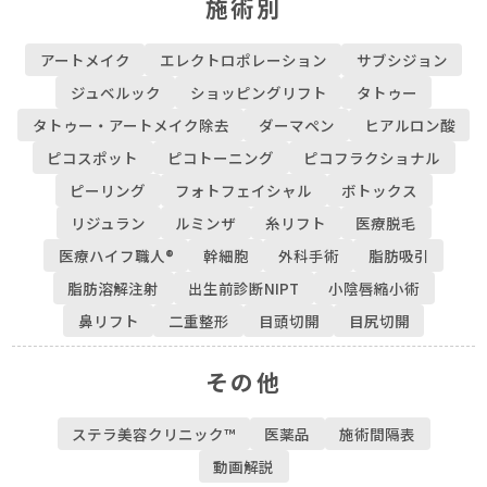
施術別
アートメイク
エレクトロポレーション
サブシジョン
ジュベルック
ショッピングリフト
タトゥー
タトゥー・アートメイク除去
ダーマペン
ヒアルロン酸
ピコスポット
ピコトーニング
ピコフラクショナル
ピーリング
フォトフェイシャル
ボトックス
リジュラン
ルミンザ
糸リフト
医療脱毛
医療ハイフ職人®
幹細胞
外科手術
脂肪吸引
脂肪溶解注射
出生前診断NIPT
小陰唇縮小術
鼻リフト
二重整形
目頭切開
目尻切開
その他
ステラ美容クリニック™︎
医薬品
施術間隔表
動画解説