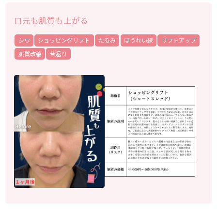
口元も肌質も上がる
シワ
ショッピングリフト
たるみ
ほうれい線
リフトアップ
肌質改善
若返り