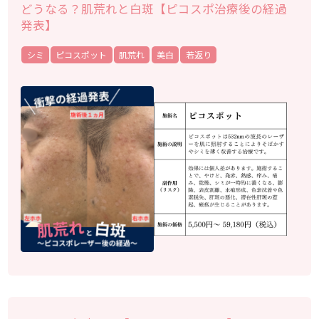
どうなる？肌荒れと白斑【ピコスポ治療後の経過
発表】
シミ
ピコスポット
肌荒れ
美白
若返り