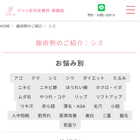
予約・お問い合わせ
HOME
施術例のご紹介
シミ
施術例のご紹介
：シミ
お悩み別
アゴ
クマ
シミ
シワ
ダイエット
たるみ
ニキビ
ニキビ跡
ほうれい線
ホクロ・イボ
ムダ毛
やつれ・コケ
リップ
リフトアップ
ワキ汗
赤ら顔
薄毛・AGA
毛穴
小顔
人中短縮
肌荒れ
肌質改善
美白
二重
眉毛
若返り