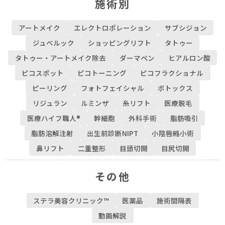
施術別
アートメイク
エレクトロポレーション
サブシジョン
ジュベルック
ショッピングリフト
タトゥー
タトゥー・アートメイク除去
ダーマペン
ヒアルロン酸
ピコスポット
ピコトーニング
ピコフラクショナル
ピーリング
フォトフェイシャル
ボトックス
リジュラン
ルミンザ
糸リフト
医療脱毛
医療ハイフ職人®
幹細胞
外科手術
脂肪吸引
脂肪溶解注射
出生前診断NIPT
小陰唇縮小術
鼻リフト
二重整形
目頭切開
目尻切開
その他
ステラ美容クリニック™︎
医薬品
施術間隔表
動画解説