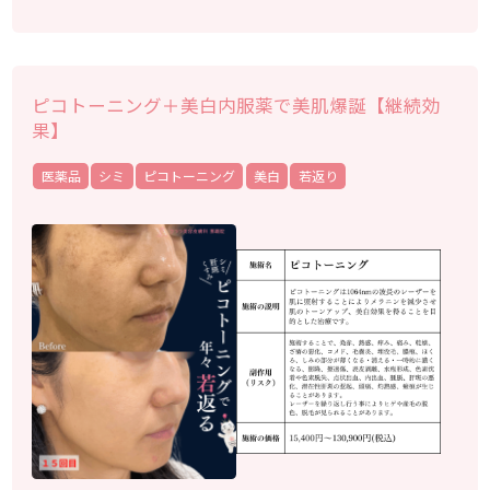
ピコトーニング＋美白内服薬で美肌爆誕【継続効
果】
医薬品
シミ
ピコトーニング
美白
若返り