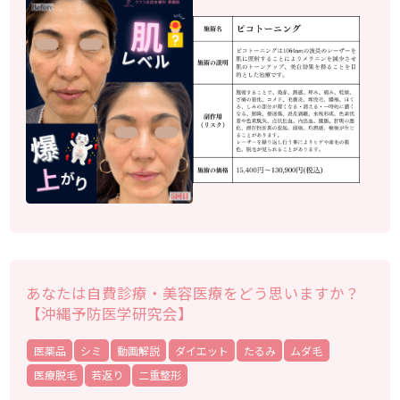
あなたは自費診療・美容医療をどう思いますか？
【沖縄予防医学研究会】
医薬品
シミ
動画解説
ダイエット
たるみ
ムダ毛
医療脱毛
若返り
二重整形