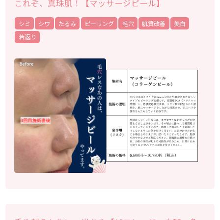
これぞ、真珠肌！【マッサージピール】
シミ
シワ
たるみ
ピーリング
毛穴
肌質改善
美白
若返り