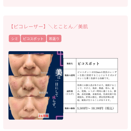
【ピコレーザー】＼とことん／美肌
シミ
ピコスポット
若返り