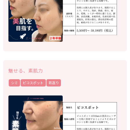
魅せる、素肌力
シミ
ピコスポット
若返り