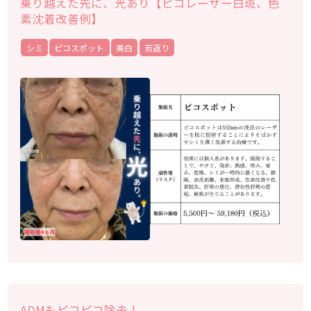
乗り越えた先に、光あり【ピコレーザー白斑、色
素沈着改善例】
シミ
ピコスポット
美白
若返り
ADMもピコピコ除去！