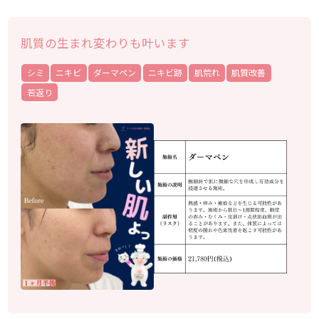
肌質の生まれ変わりも叶います
シミ
ニキビ
ダーマペン
ニキビ跡
肌荒れ
肌質改善
若返り