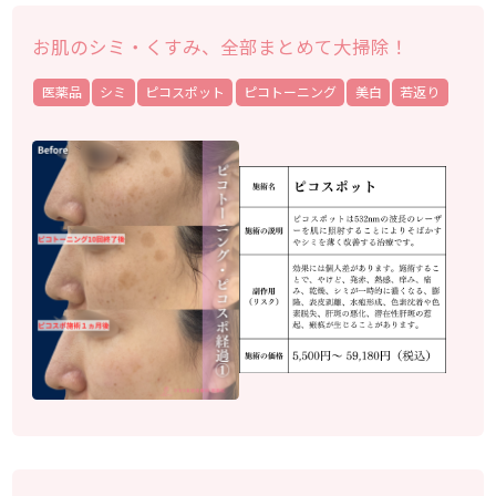
お肌のシミ・くすみ、全部まとめて大掃除！
医薬品
シミ
ピコスポット
ピコトーニング
美白
若返り