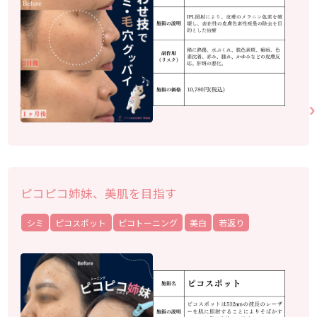
ピコピコ姉妹、美肌を目指す
シミ
ピコスポット
ピコトーニング
美白
若返り