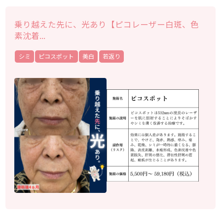
乗り越えた先に、光あり【ピコレーザー白斑、色
素沈着...
シミ
ピコスポット
美白
若返り