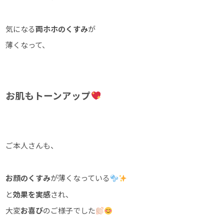
気になる
両ホホのくすみ
が
薄くなって、
お肌もトーンアップ
ご本人さんも、
お顔のくすみ
が薄くなっている
と
効果を実感
され、
大変
お喜び
のご様子でした