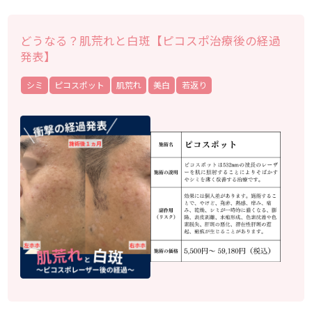
どうなる？肌荒れと白斑【ピコスポ治療後の経過
発表】
シミ
ピコスポット
肌荒れ
美白
若返り