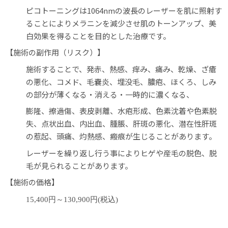
ピコトーニングは1064nmの波長のレーザーを肌に照射す
ることによりメラニンを減少させ肌のトーンアップ、美
白効果を得ることを目的とした治療です。
【施術の副作用（リスク）】
施術することで、発赤、熱感、痒み、痛み、乾燥、ざ瘡
の悪化、コメド、毛嚢炎、埋没毛、膿疱、ほくろ、しみ
の部分が薄くなる・消える・一時的に濃くなる、
膨隆、擦過傷、表皮剥離、水疱形成、色素沈着や色素脱
失、点状出血、内出血、腫脹、肝斑の悪化、潜在性肝斑
の惹起、頭痛、灼熱感、瘢痕が生じることがあります。
レーザーを繰り返し行う事によりヒゲや産毛の脱色、脱
毛が見られることがあります。
【施術の価格】
15,400円～130,900円(税込)