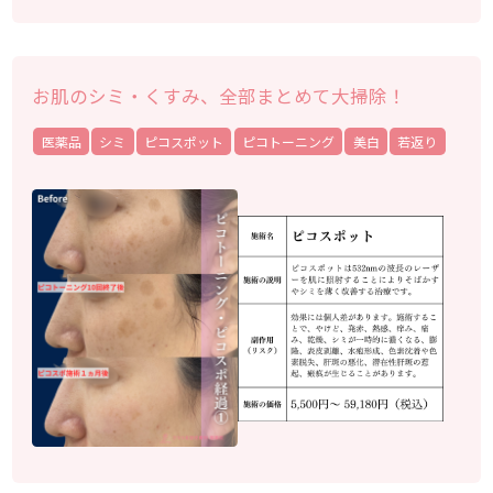
お肌のシミ・くすみ、全部まとめて大掃除！
医薬品
シミ
ピコスポット
ピコトーニング
美白
若返り