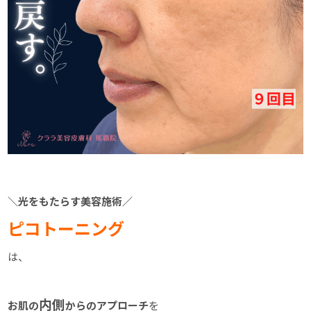
＼光をもたらす美容施術／
ピコトーニング
は、
内側
お肌の
からのアプローチ
を