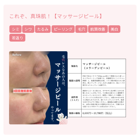
これぞ、真珠肌！【マッサージピール】
シミ
シワ
たるみ
ピーリング
毛穴
肌質改善
美白
若返り