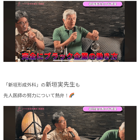
新垣実先生
「新垣形成外科」の
も
先人医師の努力について熱弁！