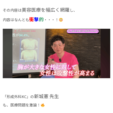
美容医療を幅広く網羅
その内容は
し、
衝
撃
的
内容はなんとも
・・・！
新城憲 先生
「形成外科KC」の
も、医療問題を激論！