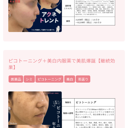
ピコトーニング＋美白内服薬で美肌爆誕【継続効
果】
医薬品
シミ
ピコトーニング
美白
若返り