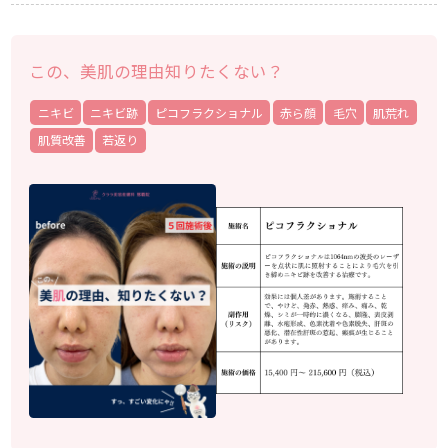
この、美肌の理由知りたくない？
ニキビ
ニキビ跡
ピコフラクショナル
赤ら顔
毛穴
肌荒れ
肌質改善
若返り