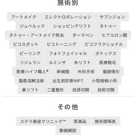
施術別
アートメイク
エレクトロポレーション
サブシジョン
ジュベルック
ショッピングリフト
タトゥー
タトゥー・アートメイク除去
ダーマペン
ヒアルロン酸
ピコスポット
ピコトーニング
ピコフラクショナル
ピーリング
フォトフェイシャル
ボトックス
リジュラン
ルミンザ
糸リフト
医療脱毛
医療ハイフ職人®
幹細胞
外科手術
脂肪吸引
脂肪溶解注射
出生前診断NIPT
小陰唇縮小術
鼻リフト
二重整形
目頭切開
目尻切開
その他
ステラ美容クリニック™︎
医薬品
施術間隔表
動画解説