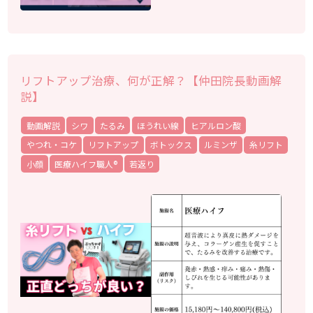
リフトアップ治療、何が正解？【仲田院長動画解
説】
動画解説
シワ
たるみ
ほうれい線
ヒアルロン酸
やつれ・コケ
リフトアップ
ボトックス
ルミンザ
糸リフト
小顔
医療ハイフ職人®
若返り