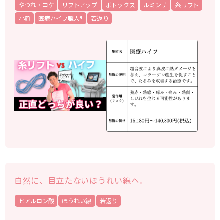
やつれ・コケ
リフトアップ
ボトックス
ルミンザ
糸リフト
小顔
医療ハイフ職人®
若返り
自然に、目立たないほうれい線へ。
ヒアルロン酸
ほうれい線
若返り