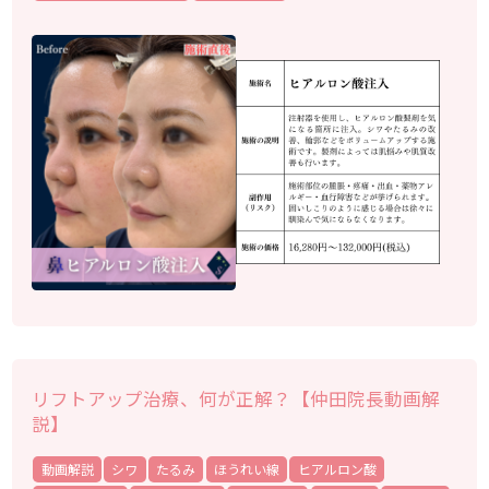
リフトアップ治療、何が正解？【仲田院長動画解
説】
動画解説
シワ
たるみ
ほうれい線
ヒアルロン酸