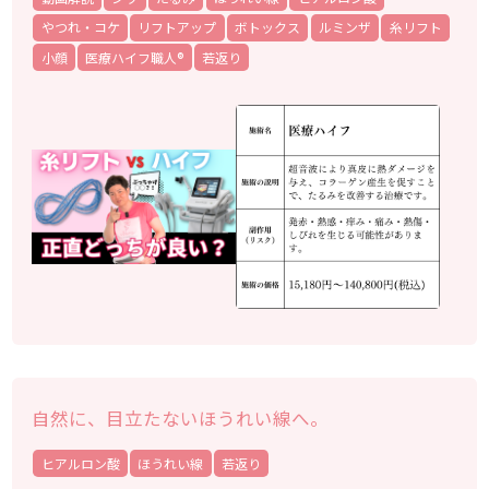
やつれ・コケ
リフトアップ
ボトックス
ルミンザ
糸リフト
小顔
医療ハイフ職人®
若返り
自然に、目立たないほうれい線へ。
ヒアルロン酸
ほうれい線
若返り