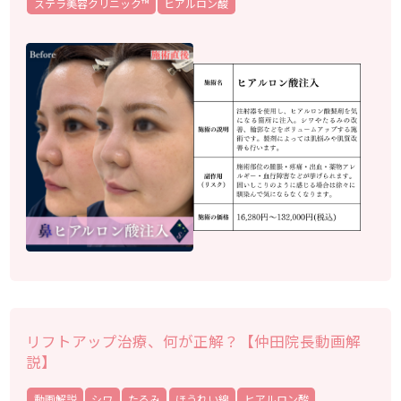
ステラ美容クリニック™︎
ヒアルロン酸
リフトアップ治療、何が正解？【仲田院長動画解
説】
動画解説
シワ
たるみ
ほうれい線
ヒアルロン酸