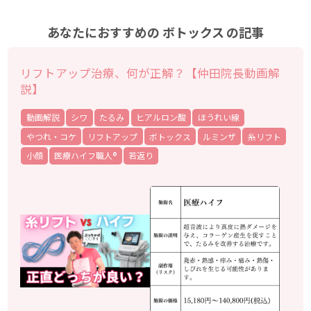
あなたにおすすめの
ボトックス
の記事
リフトアップ治療、何が正解？【仲田院長動画解
説】
動画解説
シワ
たるみ
ヒアルロン酸
ほうれい線
やつれ・コケ
リフトアップ
ボトックス
ルミンザ
糸リフト
小顔
医療ハイフ職人®
若返り