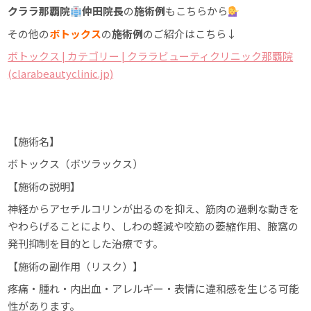
クララ那覇院
仲田院長
の
施術例
もこちらから
その他の
ボトックス
の
施術例
のご紹介はこちら↓
ボトックス | カテゴリー | クララビューティクリニック那覇院
(clarabeautyclinic.jp)
【施術名】
ボトックス（ボツラックス）
【施術の説明】
神経からアセチルコリンが出るのを抑え、筋肉の過剰な動きを
やわらげることにより、しわの軽減や咬筋の萎縮作用、腋窩の
発刊抑制を目的とした治療です。
【施術の副作用（リスク）】
疼痛・腫れ・内出血・アレルギー・表情に違和感を生じる可能
性があります。