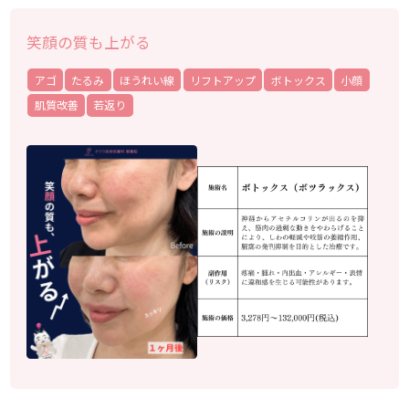
笑顔の質も上がる
アゴ
たるみ
ほうれい線
リフトアップ
ボトックス
小顔
肌質改善
若返り