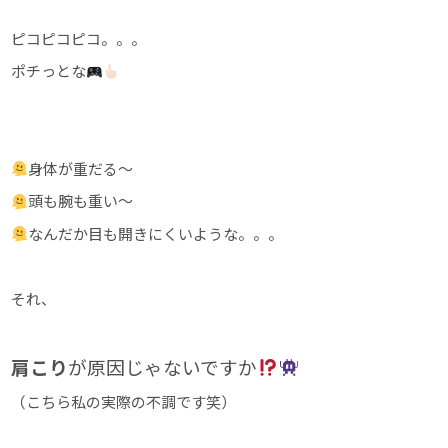
ピコピコピコ。。。
ポチっとな
身体が重だる～
頭も腕も重い～
なんだか目も開きにくいような。。。
それ、
肩こり
が原因じゃないですか
（こちら私の実際の不調です笑）