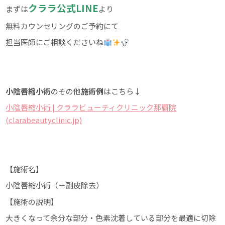
クララ公式LINE
まずは
より
無料カウンセリングのご予約にて
担当医師にご相談くださいね
小陰唇縮小術
のその他
施術例
はこちら↓
小陰唇縮小術 | クララビューティクリニック那覇院
(clarabeautyclinic.jp)
【施術名】
小陰唇縮小術（＋副皮除去）
【施術の説明】
大きくなって余分な部分・色素沈着している部分を最適に切除