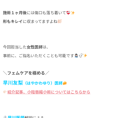
施術１ヶ月後
には傷口も落ち着いて
形もキレイ
に収まってますよね
今回担当した
女性医師
は、
事前に、ご指名いただくことも可能です
＼フェムケアを極める／
早川友梨
（はやかわゆり）医師
紹介記事、小陰唇縮小術についてはこちらから
早川医師
解説による、