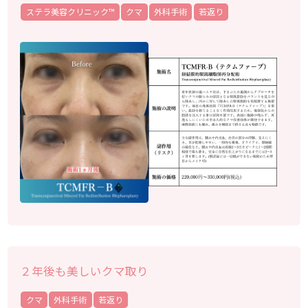
ステラ美容クリニック™︎
クマ
外科手術
若返り
２年後も美しいクマ取り
クマ
外科手術
若返り