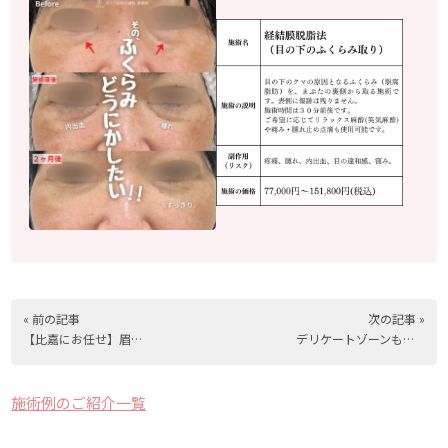
« 前の記事
次の記事 »
【比嘉にお任せ】眉は若さの〝フレーム”
デリケートゾーンも抜かりなく！【小陰唇縮小術＋副皮除去】
施術例のご紹介一覧