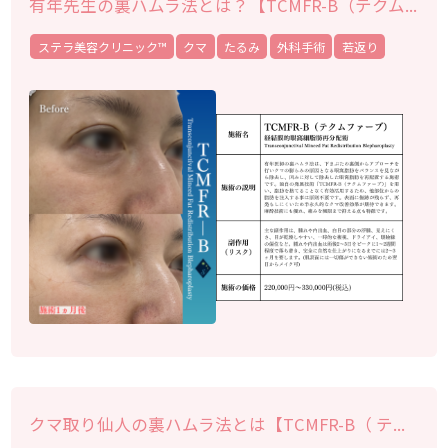
有年先生の裏ハムラ法とは？【TCMFR-B（テクム...
ステラ美容クリニック™︎
クマ
たるみ
外科手術
若返り
クマ取り仙人の裏ハムラ法とは【TCMFR-B（ テ...