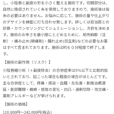
し、小陰唇と副皮の形を小さく整える施術です。切開部分は、
自然に吸収されていく糸を使用しておりますので、施術後は抜
糸の必要はありません。お悩みに応じて、施術の量や仕上がり
のデザインを綿密に打ち合わせ致します。詳しくは担当医との
診察・カウンセリングにてシュミレーションし、方針を決めま
す。施術のお辛さを最小限にとどめるために、局所麻酔（注
射）・
痛み止め(鎮痛剤)・腫れ止め(抗生剤)などの必要なお薬
は
すべて含まれております。
施術は約６０分程度で終了しま
す。
【施術の副作用（リスク）】
小陰唇縮小術（＋副皮除去）の合併症率は5％以下と比較的低
いとされており、起こった場合も軽度の場合がほとんどです。
主な合併症として、疼痛・感染・血腫・左右差・創傷治癒遅
延・創部離開・瘢痕・感覚の変化・凹凸・過剰切除・性交痛・
薬剤アレルギーなどが挙げられます。
【施術の価格】
110,000円～242,000円(税込)