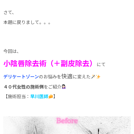
さて、
本題に戻りまして。。。
今回は、
小陰唇除去術（＋副皮除去）
にて
快適
デリケートゾーン
のお悩みを
に変えた
４０代女性の施術例
をご紹介
【施術担当：
早川医師
】