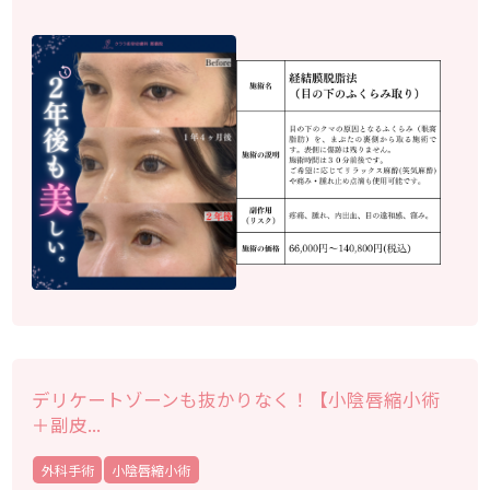
デリケートゾーンも抜かりなく！【小陰唇縮小術
＋副皮...
外科手術
小陰唇縮小術