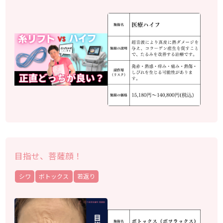
目指せ、菩薩顔！
シワ
ボトックス
若返り