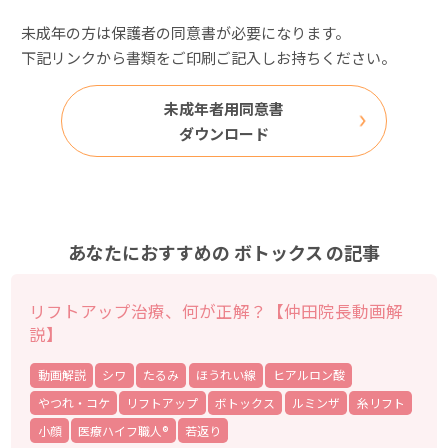
未成年の方は保護者の同意書が必要になります。
下記リンクから書類をご印刷ご記入しお持ちください。
未成年者用同意書
ダウンロード
あなたにおすすめの
ボトックス
の記事
リフトアップ治療、何が正解？【仲田院長動画解
説】
動画解説
シワ
たるみ
ほうれい線
ヒアルロン酸
やつれ・コケ
リフトアップ
ボトックス
ルミンザ
糸リフト
小顔
医療ハイフ職人®
若返り