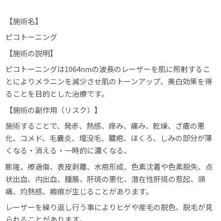
【施術名】
ピコトーニング
【施術の説明】
ピコトーニングは1064nmの波長のレーザーを肌に照射するこ
とによりメラニンを減少させ肌のトーンアップ、美白効果を得
ることを目的とした治療です。
【施術の副作用（リスク）】
施術することで、発赤、熱感、痒み、痛み、乾燥、ざ瘡の悪
化、コメド、毛嚢炎、埋没毛、膿疱、ほくろ、しみの部分が薄
くなる・消える・一時的に濃くなる、
膨隆、擦過傷、表皮剥離、水疱形成、色素沈着や色素脱失、点
状出血、内出血、腫脹、肝斑の悪化、潜在性肝斑の惹起、頭
痛、灼熱感、瘢痕が生じることがあります。
レーザーを繰り返し行う事によりヒゲや産毛の脱色、脱毛が見
られることがあります。