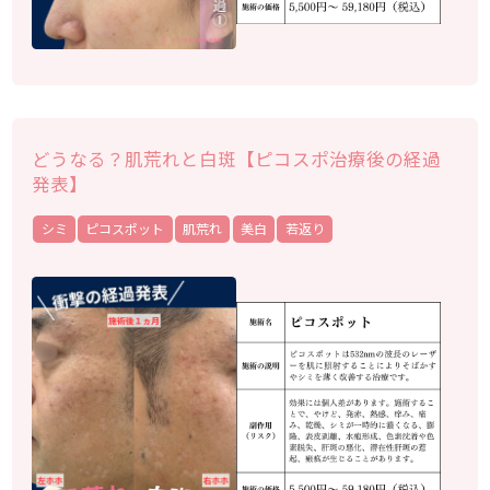
どうなる？肌荒れと白斑【ピコスポ治療後の経過
発表】
シミ
ピコスポット
肌荒れ
美白
若返り