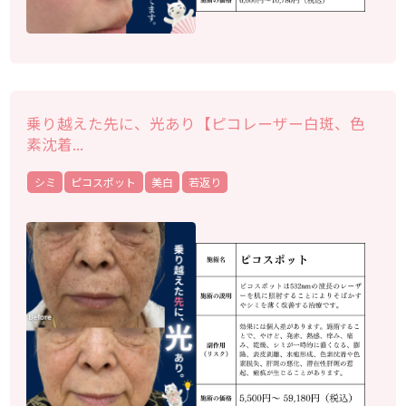
乗り越えた先に、光あり【ピコレーザー白斑、色
素沈着...
シミ
ピコスポット
美白
若返り