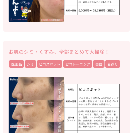
お肌のシミ・くすみ、全部まとめて大掃除！
医薬品
シミ
ピコスポット
ピコトーニング
美白
若返り