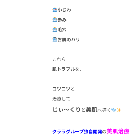
小じわ
赤み
毛穴
お肌のハリ
これら
肌トラブル
を、
コツコツ
と
治療して
じぃ～くり
美肌
と
へ導く
美肌治療
クララグループ独自開発
の