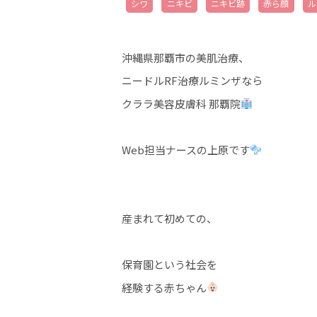
シワ
ニキビ
ニキビ跡
赤ら顔
ル
沖縄県那覇市の美肌治療、
ニードルRF治療ルミンザなら
クララ美容皮膚科 那覇院
Web担当ナースの上原です
産まれて初めての、
保育園という社会を
経験する赤ちゃん