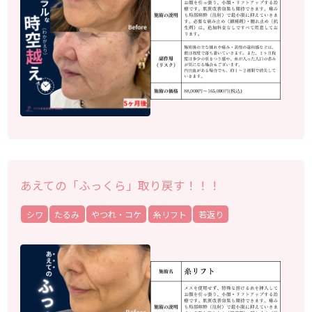
あえての「ふっくら」取り戻す！！！
シワ
たるみ
やつれ・コケ
糸リフト
若返り