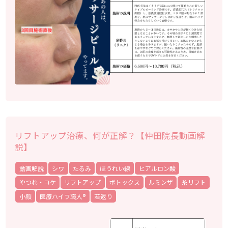
リフトアップ治療、何が正解？【仲田院長動画解
説】
動画解説
シワ
たるみ
ほうれい線
ヒアルロン酸
やつれ・コケ
リフトアップ
ボトックス
ルミンザ
糸リフト
小顔
医療ハイフ職人®
若返り