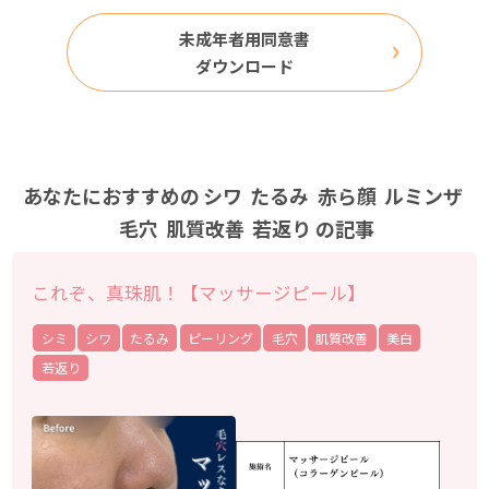
未成年者用同意書
ダウンロード
あなたにおすすめの
シワ
たるみ
赤ら顔
ルミンザ
毛穴
肌質改善
若返り
の記事
これぞ、真珠肌！【マッサージピール】
シミ
シワ
たるみ
ピーリング
毛穴
肌質改善
美白
若返り