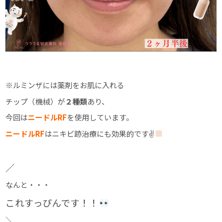
※ルミンザには薬剤をお肌に入れる
チップ（機械）が
２種類
あり、
今回は
ニードルRF
を使用しています。
ニードルRF
はニキビ跡治療にも効果的です✌
／
なんと・・・
これすっぴんです！！
＼