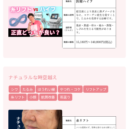
ナチュラルな時空越え
シワ
たるみ
ほうれい線
やつれ・コケ
リフトアップ
糸リフト
小顔
肌質改善
若返り