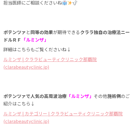
担当医師にご相談くださいね
ポテンツァ
と
同等の効果
が期待できる
クララ独自の治療法ニー
ドルＲＦ
「
ルミンザ」
詳細はこちらもご覧くださいね↓
ルミンザ | クララビューティクリニック那覇院
(clarabeautyclinic.jp)
ポテンツァで人気の高周波治療
「
ルミンザ」
その他
施術例
のご
紹介はこちら↓
ルミンザ | カテゴリー | クララビューティクリニック那覇院
(clarabeautyclinic.jp)