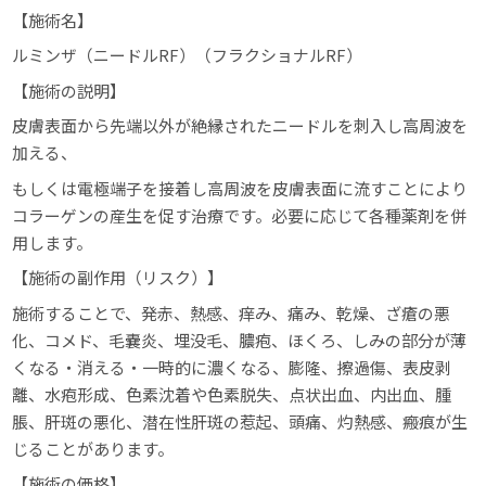
【施術名】
ルミンザ（ニードルRF）（フラクショナルRF）
【施術の説明】
皮膚表面から先端以外が絶縁されたニードルを刺入し高周波を
加える、
もしくは電極端子を接着し高周波を皮膚表面に流すことにより
コラーゲンの産生を促す治療です。必要に応じて各種薬剤を併
用します。
【施術の副作用（リスク）】
施術することで、発赤、熱感、痒み、痛み、乾燥、ざ瘡の悪
化、コメド、毛嚢炎、埋没毛、膿疱、ほくろ、しみの部分が薄
くなる・消える・一時的に濃くなる、膨隆、擦過傷、表皮剥
離、水疱形成、色素沈着や色素脱失、点状出血、内出血、腫
脹、肝斑の悪化、潜在性肝斑の惹起、頭痛、灼熱感、瘢痕が生
じることがあります。
【施術の価格】