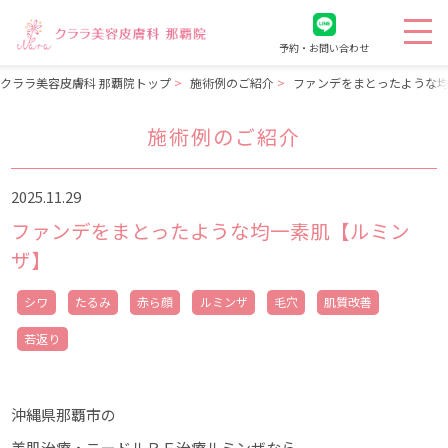
予約・お問い合わせ
クララ美容皮膚科 那覇院トップ
施術例のご紹介
ファンデをまとったような
施術例のご紹介
2025.11.29
ファンデをまとったような均一素肌【ルミン
ザ】
シワ
たるみ
赤ら顔
ルミンザ
毛穴
肌質改善
若返り
沖縄県那覇市の
美肌治療・ニードルＲＦ治療ルミンザなら