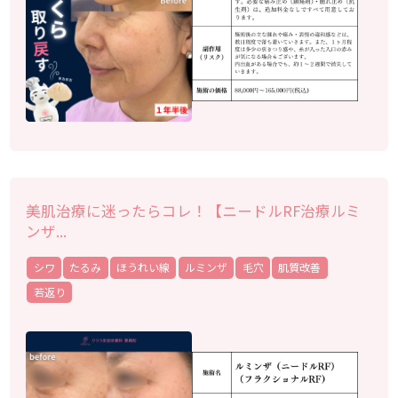
美肌治療に迷ったらコレ！【ニードルRF治療ルミ
ンザ...
シワ
たるみ
ほうれい線
ルミンザ
毛穴
肌質改善
若返り