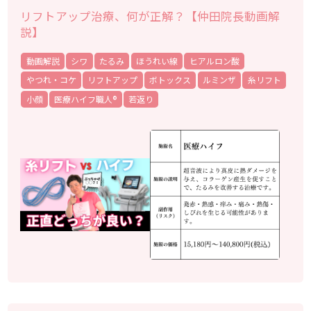
リフトアップ治療、何が正解？【仲田院長動画解
説】
動画解説
シワ
たるみ
ほうれい線
ヒアルロン酸
やつれ・コケ
リフトアップ
ボトックス
ルミンザ
糸リフト
小顔
医療ハイフ職人®
若返り