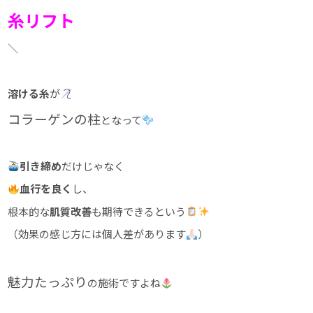
糸リフト
＼
溶ける糸
が
コラーゲンの柱
となって
引き締め
だけじゃなく
血行を良く
し、
根本的な
肌質改善
も期待できるという
（効果の感じ方には個人差があります
）
魅力たっぷり
の施術ですよね