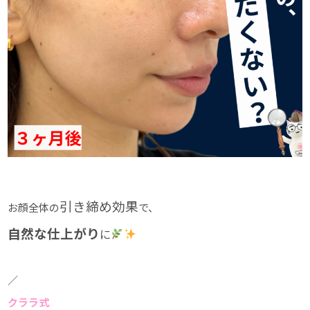
引き締め効果
お顔全体の
で、
自然な仕上がり
に
／
クララ式