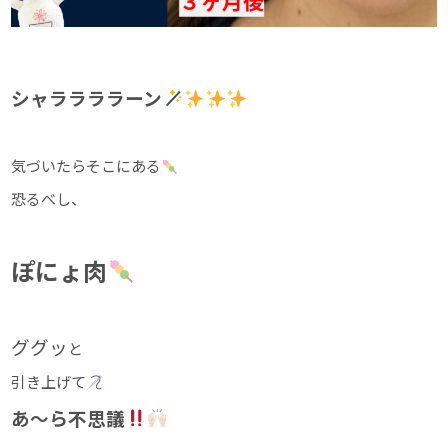
シャララララーン
気づいたらそこにある
恐るべし、
ぽにょ肉
ググッ
と
引き上げて
あ～ら不思議