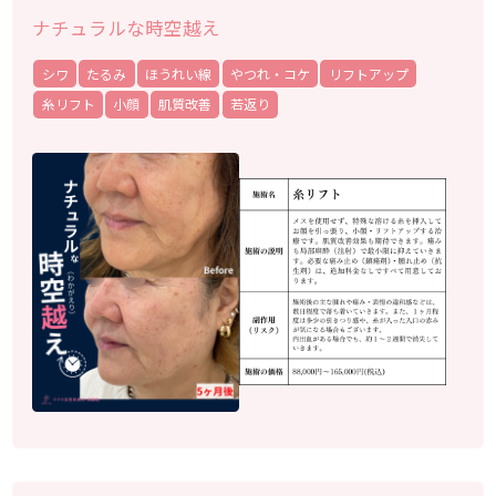
ナチュラルな時空越え
シワ
たるみ
ほうれい線
やつれ・コケ
リフトアップ
糸リフト
小顔
肌質改善
若返り