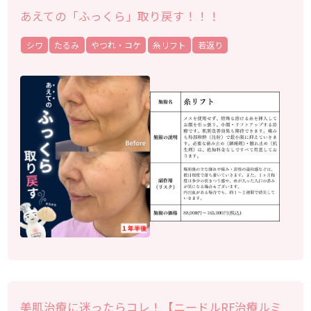
あえての「ふっくら」取り戻す！！！
シワ
たるみ
やつれ・コケ
糸リフト
若返り
美肌治療に迷ったらコレ！【ニードルRF治療ルミ