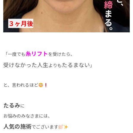
糸リフト
「一度でも
を受けたら、
受けなかった人生
たるまない
よりも
」
と、言われるほど
たるみ
に
お悩みのみなさまには、
人気の施術
でございます