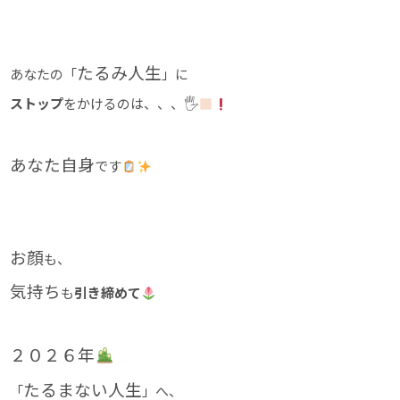
たるみ人生
あなたの「
」に
ストップ
をかけるのは、、、🖐
あなた自身
です
お顔
も、
気持ち
も
引き締めて
２０２６年
たるまない人生
「
」へ、