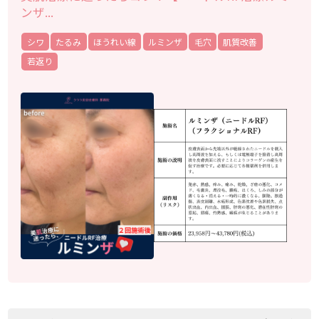
ンザ...
シワ
たるみ
ほうれい線
ルミンザ
毛穴
肌質改善
若返り