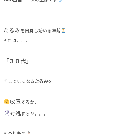
たるみ
を自覚し始める年齢
それは、、、
「３０代」
そこで気になる
たるみ
を
放置
するか、
対処
するか。。。
その判断で