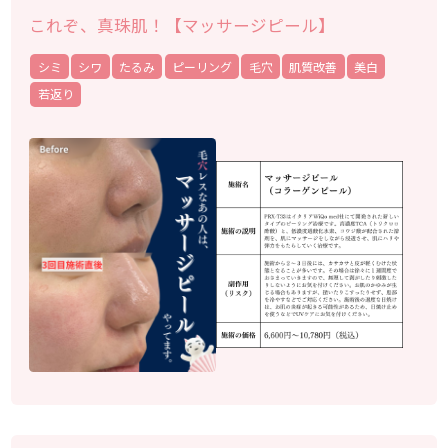
これぞ、真珠肌！【マッサージピール】
シミ
シワ
たるみ
ピーリング
毛穴
肌質改善
美白
若返り