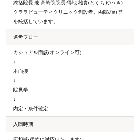
総括院長 兼 高崎院院長:得地 雄貴(とくち ゆうき)
クララビューティクリニック創設者。両院の経営
を統括しています。
選考フロー
カジュアル面談(オンライン可)
↓
本面接
↓
院見学
↓
内定・条件確定
入職時期
応相談(柔軟に対応いたします)