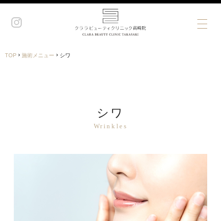
›
›
TOP
施術メニュー
シワ
シワ
Wrinkles