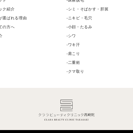
プト
医療脱毛
ック紹介
シミ・そばかす・肝斑
が選ばれる理由
ニキビ・毛穴
ての方へ
小顔・たるみ
介
シワ
ワキ汗
肩こり
二重術
クマ取り