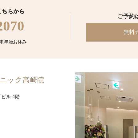
こちらから
ご予約
2070
無料
/ 年末年始お休み
ニック
高崎院
町ビル 4階