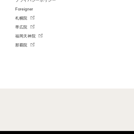
プライバシーポリシー
Foreigner
札幌院
帯広院
福岡天神院
那覇院