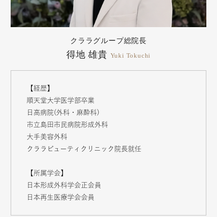
クララグループ総院長
得地 雄貴
Yuki Tokuchi
【経歴】
順天堂大学医学部卒業
日高病院(外科・麻酔科)
市立島田市民病院形成外科
大手美容外科
クララビューティクリニック院長就任
【所属学会】
日本形成外科学会正会員
日本再生医療学会会員