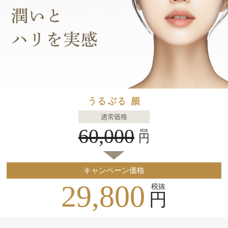
うるぷる 顔
通常価格
60,000
税抜
円
キャンペーン価格
29,800
税抜
円