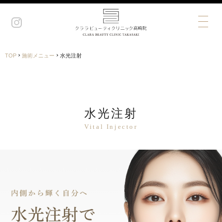
›
›
TOP
施術メニュー
水光注射
水光注射
Vital Injector